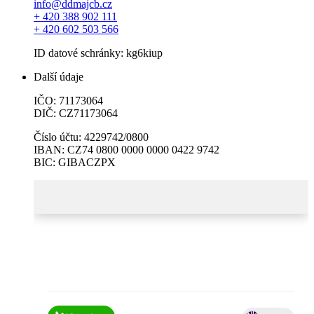
info@ddmajcb.cz
+ 420 388 902 111
+ 420 602 503 566
ID datové schránky: kg6kiup
Další údaje
IČO: 71173064
DIČ: CZ71173064
Číslo účtu: 4229742/0800
IBAN: CZ74 0800 0000 0000 0422 9742
BIC: GIBACZPX