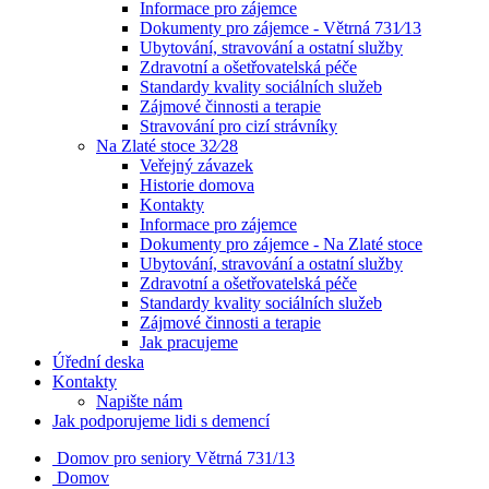
Informace pro zájemce
Dokumenty pro zájemce - Větrná 731⁄13
Ubytování, stravování a ostatní služby
Zdravotní a ošetřovatelská péče
Standardy kvality sociálních služeb
Zájmové činnosti a terapie
Stravování pro cizí strávníky
Na Zlaté stoce 32⁄28
Veřejný závazek
Historie domova
Kontakty
Informace pro zájemce
Dokumenty pro zájemce - Na Zlaté stoce
Ubytování, stravování a ostatní služby
Zdravotní a ošetřovatelská péče
Standardy kvality sociálních služeb
Zájmové činnosti a terapie
Jak pracujeme
Úřední deska
Kontakty
Napište nám
Jak podporujeme lidi s demencí
Domov pro seniory
Větrná 731/13
Domov