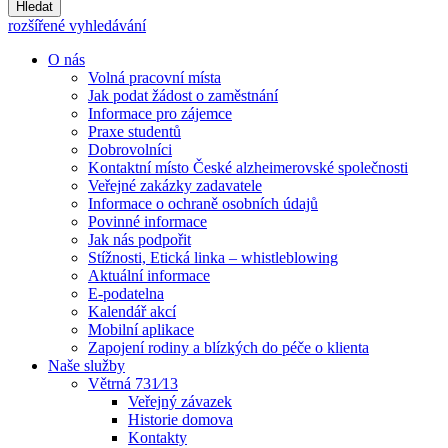
Hledat
rozšířené vyhledávání
O nás
Volná pracovní místa
Jak podat žádost o zaměstnání
Informace pro zájemce
Praxe studentů
Dobrovolníci
Kontaktní místo České alzheimerovské společnosti
Veřejné zakázky zadavatele
Informace o ochraně osobních údajů
Povinné informace
Jak nás podpořit
Stížnosti, Etická linka – whistleblowing
Aktuální informace
E-podatelna
Kalendář akcí
Mobilní aplikace
Zapojení rodiny a blízkých do péče o klienta
Naše služby
Větrná 731⁄13
Veřejný závazek
Historie domova
Kontakty