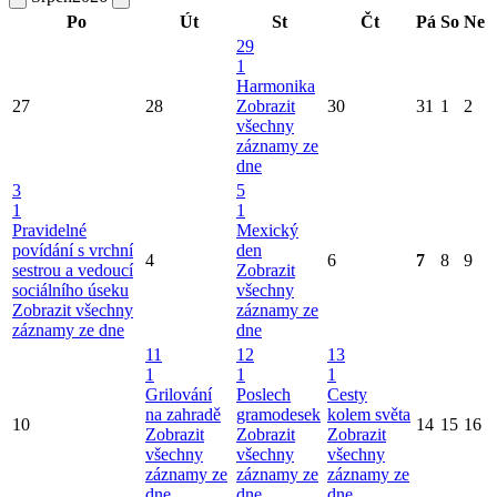
Po
Út
St
Čt
Pá
So
Ne
29
1
Harmonika
27
28
Zobrazit
30
31
1
2
všechny
záznamy ze
dne
3
5
1
1
Pravidelné
Mexický
povídání s vrchní
den
4
6
7
8
9
sestrou a vedoucí
Zobrazit
sociálního úseku
všechny
Zobrazit všechny
záznamy ze
záznamy ze dne
dne
11
12
13
1
1
1
Grilování
Poslech
Cesty
na zahradě
gramodesek
kolem světa
10
14
15
16
Zobrazit
Zobrazit
Zobrazit
všechny
všechny
všechny
záznamy ze
záznamy ze
záznamy ze
dne
dne
dne