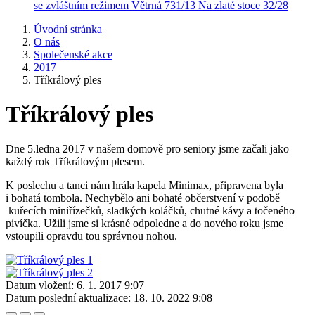
se zvláštním režimem
Větrná 731/13
Na zlaté stoce 32/28
Úvodní stránka
O nás
Společenské akce
2017
Tříkrálový ples
Tříkrálový ples
Dne 5.ledna 2017 v našem domově pro seniory jsme začali jako
každý rok Tříkrálovým plesem.
K poslechu a tanci nám hrála kapela Minimax, připravena byla
i bohatá tombola. Nechybělo ani bohaté občerstvení v podobě
kuřecích miniřízečků, sladkých koláčků, chutné kávy a točeného
pivíčka. Užili jsme si krásné odpoledne a do nového roku jsme
vstoupili opravdu tou správnou nohou.
Datum vložení:
6. 1. 2017 9:07
Datum poslední aktualizace:
18. 10. 2022 9:08