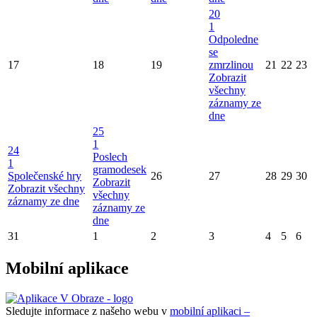
20
1
Odpoledne
se
17
18
19
zmrzlinou
21
22
23
Zobrazit
všechny
záznamy ze
dne
25
1
24
Poslech
1
gramodesek
Společenské hry
26
27
28
29
30
Zobrazit
Zobrazit všechny
všechny
záznamy ze dne
záznamy ze
dne
31
1
2
3
4
5
6
Mobilní aplikace
Sledujte informace z našeho webu v
mobilní aplikaci –