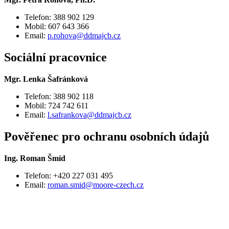
Telefon: 388 902 129
Mobil: 607 643 366
Email:
p.rohova@ddmajcb.cz
Sociální pracovnice
Mgr. Lenka Šafránková
Telefon: 388 902 118
Mobil: 724 742 611
Email:
l.safrankova@ddmajcb.cz
Pověřenec pro ochranu osobních údajů
Ing. Roman Šmíd
Telefon: +420 227 031 495
Email:
roman.smid@moore-czech.cz