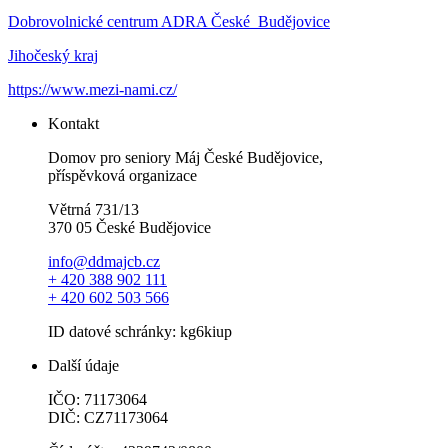
Dobrovolnické centrum ADRA České Budějovice
Jihočeský kraj
https://www.mezi-nami.cz/
Kontakt
Domov pro seniory Máj České Budějovice,
příspěvková organizace
Větrná 731/13
370 05 České Budějovice
info@ddmajcb.cz
+ 420 388 902 111
+ 420 602 503 566
ID datové schránky: kg6kiup
Další údaje
IČO: 71173064
DIČ: CZ71173064