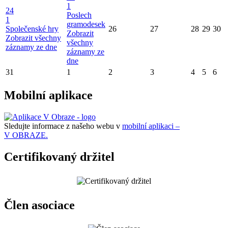
1
24
Poslech
1
gramodesek
Společenské hry
26
27
28
29
30
Zobrazit
Zobrazit všechny
všechny
záznamy ze dne
záznamy ze
dne
31
1
2
3
4
5
6
Mobilní aplikace
Sledujte informace z našeho webu v
mobilní aplikaci –
V OBRAZE.
Certifikovaný držitel
Člen asociace