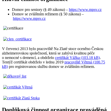
Domov pro seniory (§ 49 zákona) –
https://www.mpsv.cz
Domov se zvláštním režimem (§ 50 zákona) –
https://www.mpsv.cz
V červenci 2013 bylo pracoviště Na Zlaté stoce oceněno Českou
alzheimerovskou společností, která se zabývá kvalitou péče
o nemocné s demencí, a obdrželo
certifikát Vážka (103.18 kB)
.
Tentýž certifikát obdrželo v lednu 2019
pracoviště Větrná (100.75
kB)
pro registrovanou službu domov se zvláštním režimem.
Doplňková činnost organizace prováděná