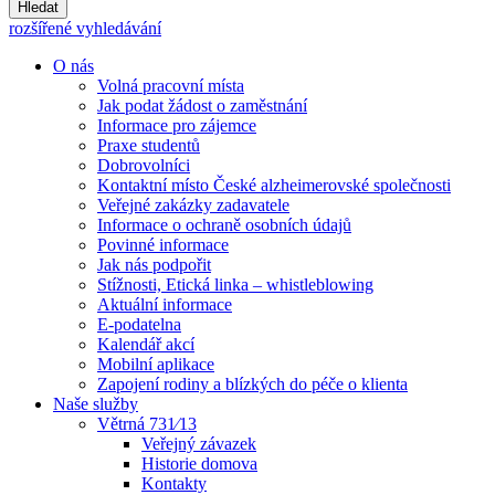
Hledat
rozšířené vyhledávání
O nás
Volná pracovní místa
Jak podat žádost o zaměstnání
Informace pro zájemce
Praxe studentů
Dobrovolníci
Kontaktní místo České alzheimerovské společnosti
Veřejné zakázky zadavatele
Informace o ochraně osobních údajů
Povinné informace
Jak nás podpořit
Stížnosti, Etická linka – whistleblowing
Aktuální informace
E-podatelna
Kalendář akcí
Mobilní aplikace
Zapojení rodiny a blízkých do péče o klienta
Naše služby
Větrná 731⁄13
Veřejný závazek
Historie domova
Kontakty