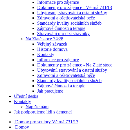
Informace pro zájemce
Dokumenty pro zájemce - Větrná 731⁄13
Ubytování, stravování a ostatní služby
Zdravotní a ošetřovatelská péče
Standardy kvality sociálních služeb
Zájmové činnosti a terapie
Stravování pro cizí strávníky
Na Zlaté stoce 32⁄28
Veřejný závazek
Historie domova
Kontakty
Informace pro zájemce
Dokumenty pro zájemce - Na Zlaté stoce
Ubytování, stravování a ostatní služby
Zdravotní a ošetřovatelská péče
Standardy kvality sociálních služeb
Zájmové činnosti a terapie
Jak pracujeme
Úřední deska
Kontakty
Napište nám
Jak podporujeme lidi s demencí
Domov pro seniory
Větrná 731/13
Domov