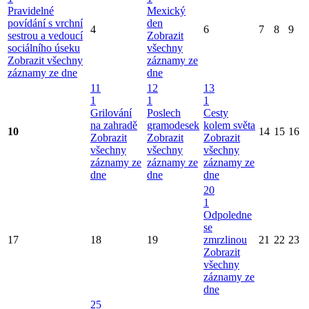
Pravidelné
Mexický
povídání s vrchní
den
4
6
7
8
9
sestrou a vedoucí
Zobrazit
sociálního úseku
všechny
Zobrazit všechny
záznamy ze
záznamy ze dne
dne
11
12
13
1
1
1
Grilování
Poslech
Cesty
na zahradě
gramodesek
kolem světa
10
14
15
16
Zobrazit
Zobrazit
Zobrazit
všechny
všechny
všechny
záznamy ze
záznamy ze
záznamy ze
dne
dne
dne
20
1
Odpoledne
se
17
18
19
zmrzlinou
21
22
23
Zobrazit
všechny
záznamy ze
dne
25