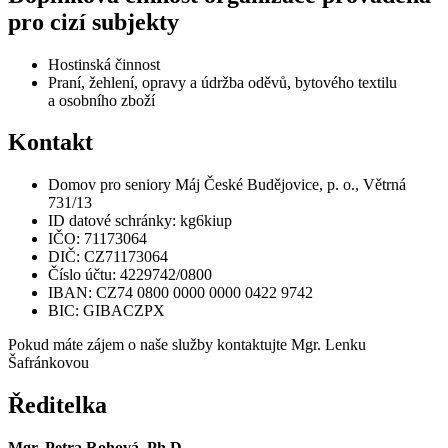
pro cizí subjekty
Hostinská činnost
Praní, žehlení, opravy a údržba oděvů, bytového textilu
a osobního zboží
Kontakt
Domov pro seniory Máj České Budějovice, p. o., Větrná
731/13
ID datové schránky: kg6kiup
IČO: 71173064
DIČ: CZ71173064
Číslo účtu: 4229742/0800
IBAN: CZ74 0800 0000 0000 0422 9742
BIC: GIBACZPX
Pokud máte zájem o naše služby kontaktujte Mgr. Lenku
Šafránkovou
Ředitelka
Mgr. Petra Rohová, Ph.D.