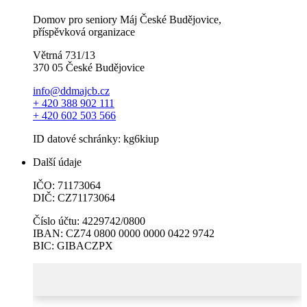
Domov pro seniory Máj České Budějovice,
příspěvková organizace
Větrná 731/13
370 05 České Budějovice
info@ddmajcb.cz
+ 420 388 902 111
+ 420 602 503 566
ID datové schránky: kg6kiup
Další údaje
IČO: 71173064
DIČ: CZ71173064
Číslo účtu: 4229742/0800
IBAN: CZ74 0800 0000 0000 0422 9742
BIC: GIBACZPX