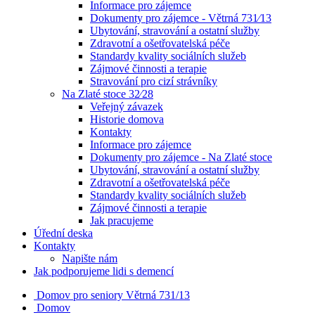
Informace pro zájemce
Dokumenty pro zájemce - Větrná 731⁄13
Ubytování, stravování a ostatní služby
Zdravotní a ošetřovatelská péče
Standardy kvality sociálních služeb
Zájmové činnosti a terapie
Stravování pro cizí strávníky
Na Zlaté stoce 32⁄28
Veřejný závazek
Historie domova
Kontakty
Informace pro zájemce
Dokumenty pro zájemce - Na Zlaté stoce
Ubytování, stravování a ostatní služby
Zdravotní a ošetřovatelská péče
Standardy kvality sociálních služeb
Zájmové činnosti a terapie
Jak pracujeme
Úřední deska
Kontakty
Napište nám
Jak podporujeme lidi s demencí
Domov pro seniory
Větrná 731/13
Domov