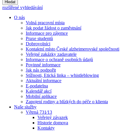
Hledat
rozšířené vyhledávání
O nás
Volná pracovní místa
Jak podat žádost o zaměstnání
Informace pro zájemce
Praxe studentů
Dobrovolníci
Kontaktní místo České alzheimerovské společnosti
Veřejné zakázky zadavatele
Informace o ochraně osobních údajů
Povinné informace
Jak nás podpořit
Stížnosti, Etická linka – whistleblowing
Aktuální informace
E-podatelna
Kalendář akcí
Mobilní aplikace
Zapojení rodiny a blízkých do péče o klienta
Naše služby
Větrná 731⁄13
Veřejný závazek
Historie domova
Kontakty