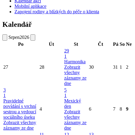
Kalendář akcí
Mobilní aplikace
Zapojení rodiny a blízkých do péče o klienta
Kalendář
Srpen
2026
Po
Út
St
Čt
Pá
So
Ne
29
1
Harmonika
27
28
Zobrazit
30
31
1
2
všechny
záznamy ze
dne
3
5
1
1
Pravidelné
Mexický
povídání s vrchní
den
4
6
7
8
9
sestrou a vedoucí
Zobrazit
sociálního úseku
všechny
Zobrazit všechny
záznamy ze
záznamy ze dne
dne
11
12
13