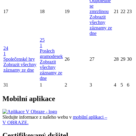
Odpoledne
se
17
18
19
zmrzlinou
21
22
23
Zobrazit
všechny
záznamy ze
dne
25
1
24
Poslech
1
gramodesek
Společenské hry
26
27
28
29
30
Zobrazit
Zobrazit všechny
všechny
záznamy ze dne
záznamy ze
dne
31
1
2
3
4
5
6
Mobilní aplikace
Sledujte informace z našeho webu v
mobilní aplikaci –
V OBRAZE.
Certifikovaný držitel