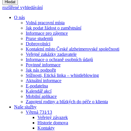
Hledat
rozšířené vyhledávání
O nás
Volná pracovní místa
Jak podat žádost o zaměstnání
Informace pro zájemce
Praxe studentů
Dobrovolníci
Kontaktní místo České alzheimerovské společnosti
Veřejné zakázky zadavatele
Informace o ochraně osobních údajů
Povinné informace
Jak nás podpořit
Stížnosti, Etická linka – whistleblowing
Aktuální informace
E-podatelna
Kalendář akcí
Mobilní aplikace
Zapojení rodiny a blízkých do péče o klienta
Naše služby
Větrná 731⁄13
Veřejný závazek
Historie domova
Kontakty