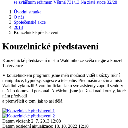
se zvláštním režimem
Větrná 731/13
Na zlaté stoce 32/28
Úvodní stránka
O nás
Společenské akce
2013
Kouzelnické představení
Kouzelnické představení
Kouzelnické představení mistra Waldiniho ze světa magie a kouzel –
1. července
V kouzelnickém programu jsme měli možnost vidět ukázky ruční
manipulace, hypnózy, sugesce a telepatie. Před našima očima mistr
Waldini vykouzlil živou hrdličku. Jako své asistenty zapojil seniory
našeho domova i personál. A všichni jsme jen žasli nad kouzly, které
nám předvedl
a přemýšleli o tom, jak to asi dělá.
Datum vložení:
2. 7. 2013 12:08
Datum poslední aktualizace:
18. 10. 2022 12:10