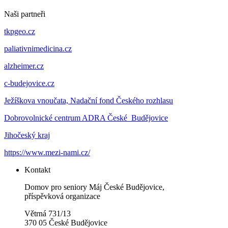
Naši partneři
tkpgeo.cz
paliativnimedicina.cz
alzheimer.cz
c-budejovice.cz
Ježíškova vnoučata, Nadační fond Českého rozhlasu
Dobrovolnické centrum ADRA České Budějovice
Jihočeský kraj
https://www.mezi-nami.cz/
Kontakt
Domov pro seniory Máj České Budějovice,
příspěvková organizace
Větrná 731/13
370 05 České Budějovice