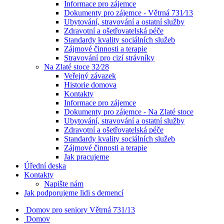
Informace pro zájemce
Dokumenty pro zájemce - Větrná 731⁄13
Ubytování, stravování a ostatní služby
Zdravotní a ošetřovatelská péče
Standardy kvality sociálních služeb
Zájmové činnosti a terapie
Stravování pro cizí strávníky
Na Zlaté stoce 32⁄28
Veřejný závazek
Historie domova
Kontakty
Informace pro zájemce
Dokumenty pro zájemce - Na Zlaté stoce
Ubytování, stravování a ostatní služby
Zdravotní a ošetřovatelská péče
Standardy kvality sociálních služeb
Zájmové činnosti a terapie
Jak pracujeme
Úřední deska
Kontakty
Napište nám
Jak podporujeme lidi s demencí
Domov pro seniory
Větrná 731/13
Domov