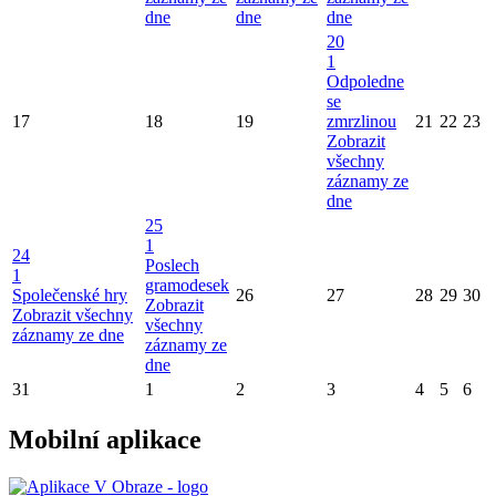
dne
dne
dne
20
1
Odpoledne
se
17
18
19
zmrzlinou
21
22
23
Zobrazit
všechny
záznamy ze
dne
25
1
24
Poslech
1
gramodesek
Společenské hry
26
27
28
29
30
Zobrazit
Zobrazit všechny
všechny
záznamy ze dne
záznamy ze
dne
31
1
2
3
4
5
6
Mobilní aplikace