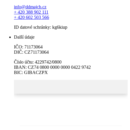
info@ddmajcb.cz
+ 420 388 902 111
+ 420 602 503 566
ID datové schránky: kg6kiup
Další údaje
IČO: 71173064
DIČ: CZ71173064
Číslo účtu: 4229742/0800
IBAN: CZ74 0800 0000 0000 0422 9742
BIC: GIBACZPX