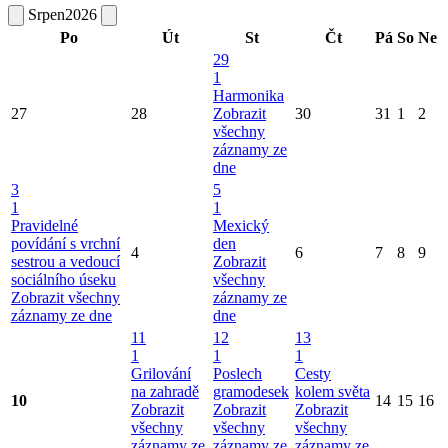
Srpen
2026
Po
Út
St
Čt
Pá
So
Ne
29
1
Harmonika
27
28
Zobrazit
30
31
1
2
všechny
záznamy ze
dne
3
5
1
1
Pravidelné
Mexický
povídání s vrchní
den
4
6
7
8
9
sestrou a vedoucí
Zobrazit
sociálního úseku
všechny
Zobrazit všechny
záznamy ze
záznamy ze dne
dne
11
12
13
1
1
1
Grilování
Poslech
Cesty
na zahradě
gramodesek
kolem světa
10
14
15
16
Zobrazit
Zobrazit
Zobrazit
všechny
všechny
všechny
záznamy ze
záznamy ze
záznamy ze