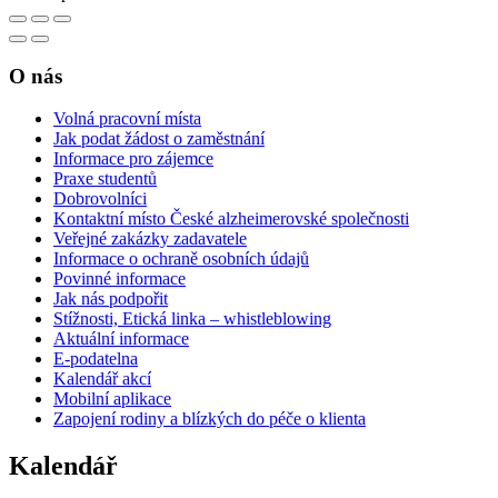
O nás
Volná pracovní místa
Jak podat žádost o zaměstnání
Informace pro zájemce
Praxe studentů
Dobrovolníci
Kontaktní místo České alzheimerovské společnosti
Veřejné zakázky zadavatele
Informace o ochraně osobních údajů
Povinné informace
Jak nás podpořit
Stížnosti, Etická linka – whistleblowing
Aktuální informace
E-podatelna
Kalendář akcí
Mobilní aplikace
Zapojení rodiny a blízkých do péče o klienta
Kalendář