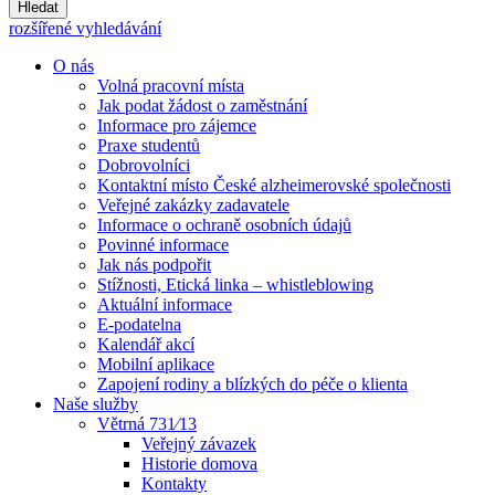
Hledat
rozšířené vyhledávání
O nás
Volná pracovní místa
Jak podat žádost o zaměstnání
Informace pro zájemce
Praxe studentů
Dobrovolníci
Kontaktní místo České alzheimerovské společnosti
Veřejné zakázky zadavatele
Informace o ochraně osobních údajů
Povinné informace
Jak nás podpořit
Stížnosti, Etická linka – whistleblowing
Aktuální informace
E-podatelna
Kalendář akcí
Mobilní aplikace
Zapojení rodiny a blízkých do péče o klienta
Naše služby
Větrná 731⁄13
Veřejný závazek
Historie domova
Kontakty