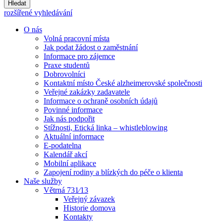
Hledat
rozšířené vyhledávání
O nás
Volná pracovní místa
Jak podat žádost o zaměstnání
Informace pro zájemce
Praxe studentů
Dobrovolníci
Kontaktní místo České alzheimerovské společnosti
Veřejné zakázky zadavatele
Informace o ochraně osobních údajů
Povinné informace
Jak nás podpořit
Stížnosti, Etická linka – whistleblowing
Aktuální informace
E-podatelna
Kalendář akcí
Mobilní aplikace
Zapojení rodiny a blízkých do péče o klienta
Naše služby
Větrná 731⁄13
Veřejný závazek
Historie domova
Kontakty