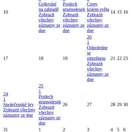
Grilování
Poslech
Cesty
na zahradě
gramodesek
kolem světa
10
14
15
16
Zobrazit
Zobrazit
Zobrazit
všechny
všechny
všechny
záznamy ze
záznamy ze
záznamy ze
dne
dne
dne
20
1
Odpoledne
se
17
18
19
zmrzlinou
21
22
23
Zobrazit
všechny
záznamy ze
dne
25
1
24
Poslech
1
gramodesek
Společenské hry
26
27
28
29
30
Zobrazit
Zobrazit všechny
všechny
záznamy ze dne
záznamy ze
dne
31
1
2
3
4
5
6