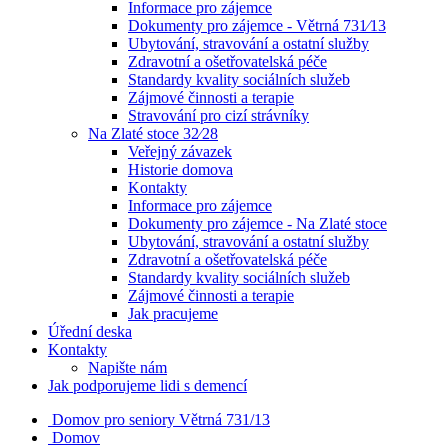
Informace pro zájemce
Dokumenty pro zájemce - Větrná 731⁄13
Ubytování, stravování a ostatní služby
Zdravotní a ošetřovatelská péče
Standardy kvality sociálních služeb
Zájmové činnosti a terapie
Stravování pro cizí strávníky
Na Zlaté stoce 32⁄28
Veřejný závazek
Historie domova
Kontakty
Informace pro zájemce
Dokumenty pro zájemce - Na Zlaté stoce
Ubytování, stravování a ostatní služby
Zdravotní a ošetřovatelská péče
Standardy kvality sociálních služeb
Zájmové činnosti a terapie
Jak pracujeme
Úřední deska
Kontakty
Napište nám
Jak podporujeme lidi s demencí
Domov pro seniory
Větrná 731/13
Domov