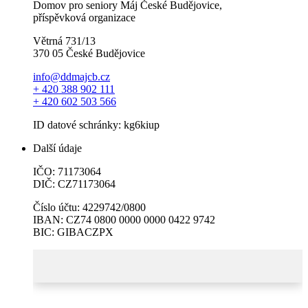
Domov pro seniory Máj České Budějovice,
příspěvková organizace
Větrná 731/13
370 05 České Budějovice
info@ddmajcb.cz
+ 420 388 902 111
+ 420 602 503 566
ID datové schránky: kg6kiup
Další údaje
IČO: 71173064
DIČ: CZ71173064
Číslo účtu: 4229742/0800
IBAN: CZ74 0800 0000 0000 0422 9742
BIC: GIBACZPX