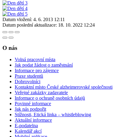
Datum vložení:
4. 6. 2013 12:11
Datum poslední aktualizace:
18. 10. 2022 12:24
O nás
Volná pracovní místa
Jak podat žádost o zaměstnání
Informace pro zájemce
Praxe studentů
Dobrovolníci
Kontaktní místo České alzheimerovské společnosti
Veřejné zakázky zadavatele
Informace o ochraně osobních údajů
Povinné informace
Jak nás podpořit
Stížnosti, Etická linka – whistleblowing
Aktuální informace
E-podatelna
Kalendář akcí
Mobilní aplikace