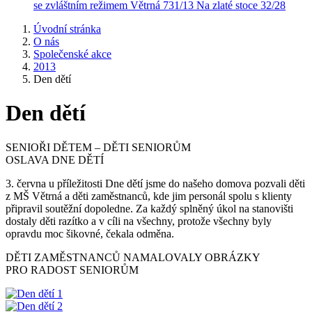
se zvláštním režimem
Větrná 731/13
Na zlaté stoce 32/28
Úvodní stránka
O nás
Společenské akce
2013
Den dětí
Den dětí
SENIOŘI DĚTEM – DĚTI SENIORŮM
OSLAVA DNE DĚTÍ
3. června u příležitosti Dne dětí jsme do našeho domova pozvali děti
z MŠ Větrná a děti zaměstnanců, kde jim personál spolu s klienty
připravil soutěžní dopoledne. Za každý splněný úkol na stanovišti
dostaly děti razítko a v cíli na všechny, protože všechny byly
opravdu moc šikovné, čekala odměna.
DĚTI ZAMĚSTNANCŮ NAMALOVALY OBRÁZKY
PRO RADOST SENIORŮM