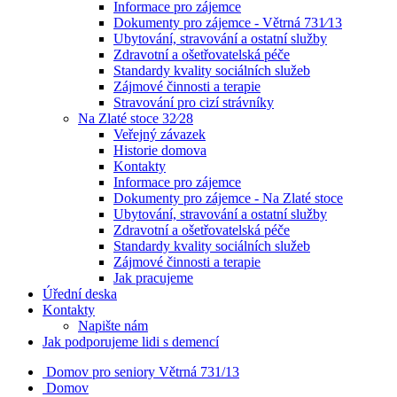
Informace pro zájemce
Dokumenty pro zájemce - Větrná 731⁄13
Ubytování, stravování a ostatní služby
Zdravotní a ošetřovatelská péče
Standardy kvality sociálních služeb
Zájmové činnosti a terapie
Stravování pro cizí strávníky
Na Zlaté stoce 32⁄28
Veřejný závazek
Historie domova
Kontakty
Informace pro zájemce
Dokumenty pro zájemce - Na Zlaté stoce
Ubytování, stravování a ostatní služby
Zdravotní a ošetřovatelská péče
Standardy kvality sociálních služeb
Zájmové činnosti a terapie
Jak pracujeme
Úřední deska
Kontakty
Napište nám
Jak podporujeme lidi s demencí
Domov pro seniory
Větrná 731/13
Domov