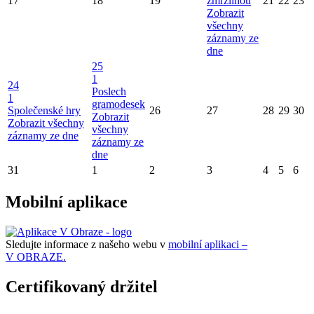
17
18
19
zmrzlinou
21
22
23
Zobrazit
všechny
záznamy ze
dne
25
1
24
Poslech
1
gramodesek
Společenské hry
26
27
28
29
30
Zobrazit
Zobrazit všechny
všechny
záznamy ze dne
záznamy ze
dne
31
1
2
3
4
5
6
Mobilní aplikace
Sledujte informace z našeho webu v
mobilní aplikaci –
V OBRAZE.
Certifikovaný držitel