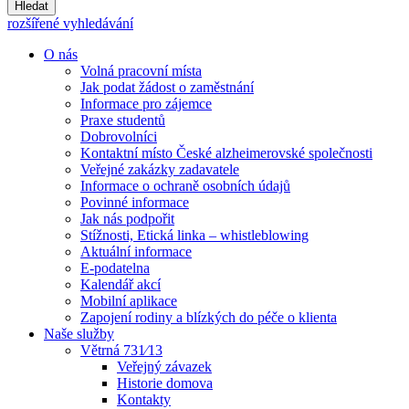
Hledat
rozšířené vyhledávání
O nás
Volná pracovní místa
Jak podat žádost o zaměstnání
Informace pro zájemce
Praxe studentů
Dobrovolníci
Kontaktní místo České alzheimerovské společnosti
Veřejné zakázky zadavatele
Informace o ochraně osobních údajů
Povinné informace
Jak nás podpořit
Stížnosti, Etická linka – whistleblowing
Aktuální informace
E-podatelna
Kalendář akcí
Mobilní aplikace
Zapojení rodiny a blízkých do péče o klienta
Naše služby
Větrná 731⁄13
Veřejný závazek
Historie domova
Kontakty