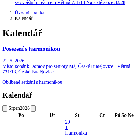
se zvláštním režimem
Větrná 731/13
Na zlaté stoce 32/28
Úvodní stránka
Kalendář
Kalendář
Posezení s harmonikou
21. 5. 2026
Místo konání:
Domov pro seniory Máj České Budějovice - Větrná
731/13, České Budějovice
Oblíbené setkání s harmonikou
Kalendář
Srpen
2026
Po
Út
St
Čt
Pá
So
Ne
29
1
Harmonika