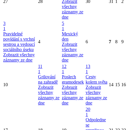
27
28
Zobrazit
30
31
1
2
všechny
záznamy ze
dne
3
5
1
1
Pravidelné
Mexický
povídání s vrchní
den
4
6
7
8
9
sestrou a vedoucí
Zobrazit
sociálního úseku
všechny
Zobrazit všechny
záznamy ze
záznamy ze dne
dne
11
12
13
1
1
1
Grilování
Poslech
Cesty
na zahradě
gramodesek
kolem světa
10
14
15
16
Zobrazit
Zobrazit
Zobrazit
všechny
všechny
všechny
záznamy ze
záznamy ze
záznamy ze
dne
dne
dne
20
1
Odpoledne
se