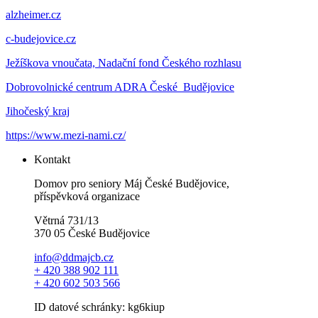
alzheimer.cz
c-budejovice.cz
Ježíškova vnoučata, Nadační fond Českého rozhlasu
Dobrovolnické centrum ADRA České Budějovice
Jihočeský kraj
https://www.mezi-nami.cz/
Kontakt
Domov pro seniory Máj České Budějovice,
příspěvková organizace
Větrná 731/13
370 05 České Budějovice
info@ddmajcb.cz
+ 420 388 902 111
+ 420 602 503 566
ID datové schránky: kg6kiup