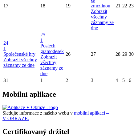
se
17
18
19
zmrzlinou
21
22
23
Zobrazit
všechny
záznamy ze
dne
25
1
24
Poslech
1
gramodesek
Společenské hry
26
27
28
29
30
Zobrazit
Zobrazit všechny
všechny
záznamy ze dne
záznamy ze
dne
31
1
2
3
4
5
6
Mobilní aplikace
Sledujte informace z našeho webu v
mobilní aplikaci –
V OBRAZE.
Certifikovaný držitel