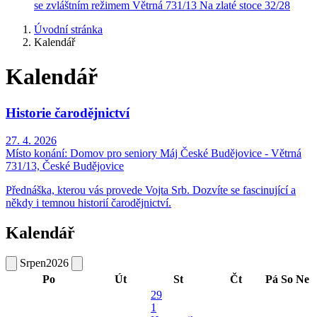
se zvláštním režimem
Větrná 731/13
Na zlaté stoce 32/28
Úvodní stránka
Kalendář
Kalendář
Historie čarodějnictví
27. 4. 2026
Místo konání:
Domov pro seniory Máj České Budějovice - Větrná
731/13, České Budějovice
Přednáška, kterou vás provede Vojta Srb. Dozvíte se fascinující a
někdy i temnou historií čarodějnictví.
Kalendář
Srpen
2026
Po
Út
St
Čt
Pá
So
Ne
29
1