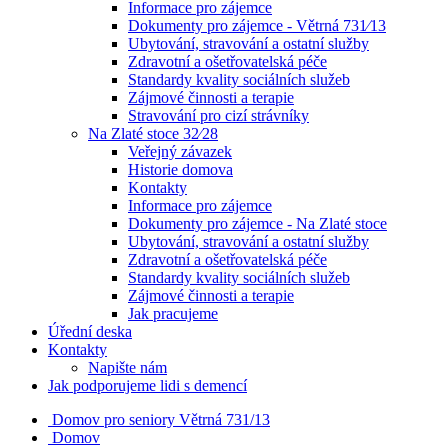
Informace pro zájemce
Dokumenty pro zájemce - Větrná 731⁄13
Ubytování, stravování a ostatní služby
Zdravotní a ošetřovatelská péče
Standardy kvality sociálních služeb
Zájmové činnosti a terapie
Stravování pro cizí strávníky
Na Zlaté stoce 32⁄28
Veřejný závazek
Historie domova
Kontakty
Informace pro zájemce
Dokumenty pro zájemce - Na Zlaté stoce
Ubytování, stravování a ostatní služby
Zdravotní a ošetřovatelská péče
Standardy kvality sociálních služeb
Zájmové činnosti a terapie
Jak pracujeme
Úřední deska
Kontakty
Napište nám
Jak podporujeme lidi s demencí
Domov pro seniory
Větrná 731/13
Domov