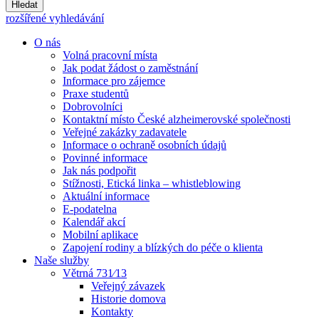
Hledat
rozšířené vyhledávání
O nás
Volná pracovní místa
Jak podat žádost o zaměstnání
Informace pro zájemce
Praxe studentů
Dobrovolníci
Kontaktní místo České alzheimerovské společnosti
Veřejné zakázky zadavatele
Informace o ochraně osobních údajů
Povinné informace
Jak nás podpořit
Stížnosti, Etická linka – whistleblowing
Aktuální informace
E-podatelna
Kalendář akcí
Mobilní aplikace
Zapojení rodiny a blízkých do péče o klienta
Naše služby
Větrná 731⁄13
Veřejný závazek
Historie domova
Kontakty