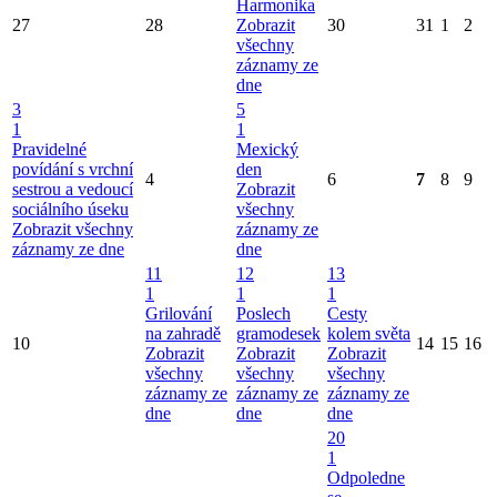
Harmonika
27
28
Zobrazit
30
31
1
2
všechny
záznamy ze
dne
3
5
1
1
Pravidelné
Mexický
povídání s vrchní
den
4
6
7
8
9
sestrou a vedoucí
Zobrazit
sociálního úseku
všechny
Zobrazit všechny
záznamy ze
záznamy ze dne
dne
11
12
13
1
1
1
Grilování
Poslech
Cesty
na zahradě
gramodesek
kolem světa
10
14
15
16
Zobrazit
Zobrazit
Zobrazit
všechny
všechny
všechny
záznamy ze
záznamy ze
záznamy ze
dne
dne
dne
20
1
Odpoledne